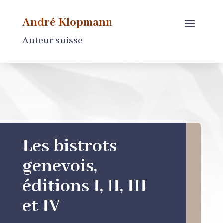
André Klopmann
Auteur suisse
Les bistrots
genevois,
éditions I, II, III
et IV